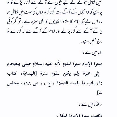
یں شامل ہونے کے لیے بچوں کے آگے سے گزرنا پڑے گا تو
اہیے کہ وہ بچوں کے آگے سے گزر کر مردوں کی صف میں شامل ہو
 اس لیے کہ امام کا سترہ مقتدیوں کا بھی سترہ ہے، تو اگر کوئی
ی کے آگے سے گزر جائے اور امام کے آگے سے نہ گزرے تو
حرج نہیں ہے۔
دایہ میں ہے:
سترة الإمام سترة للقوم لأنه عليه السلام صلى ببطحاء
إلى عنزة ولم يكن للقوم سترة [الهداية، كتاب
الصلاة، باب ما يفسد الصلاة ، ج ۱، ص ۱۱۸، مجلس
ت]
ر مختار میں ہے:
وكفت سترة الامام) للكل.