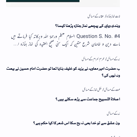
بندی وہابی کے پیچھے نماز جنازہ پڑھنا کیسا؟
Question S. No. #40 السلام علیکم ورحمۃ اللہ وبرکاتہ کیا فرماتے ہیں
اے دین و خادمان شرع متین کہ ایک سنی صحیح العقیدہ کی نماز جنازہ ا…
حضرت امیر معاویہ نے یزید کو خلیفہ بنایا تھا تو حضرت امام حسین نے بیعت
ں نہیں کی؟
ا صلاۃ التسبیح جماعت سے پڑھ سکتے ہیں؟
ن عشق سے تو خدا بھی نہ بچ سکا اس شعر کا کیا حکم ہے؟