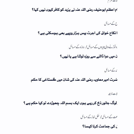
م اعظم ابوحنیفہ رضی اللہ عنہ نے یزید کو کافر کیوں نہیں کہا؟
 نکاح خوانی کی اجرت بیس ہزار روپیے بھی ہوسکتی ہے؟
 میں دوا ڈالنے سے روزہ ٹوٹتا ہے یا نہیں؟
رت امیر معاویہ رضی اللہ عنہ کی شان میں گستاخی کا حکم
لوگ جانور ذبح کر رہے ہوں ایک بسم اللہ چھوڑدے تو کیا حکم ہے؟
ل کی جماعت کرنا کیسا؟