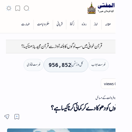
قرآن خوانی میں سب لوگوں کا بلند آواز سے قرآن مجید پڑھنا کیسا؟
کیا غوث پاک کا
کل وزٹس
فہرست ابواب
فہرست فتاویٰ
956,852
د و فروخت کے مسائل
ں کو دھوکا دے کر کمائی کرنا کیسا ہے؟