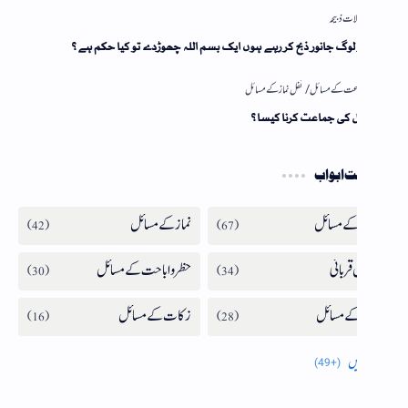
لوگ جانور ذبح کر رہے ہوں ایک بسم اللہ چھوڑدے تو کیا حکم ہے؟
ل کی جماعت کرنا کیسا؟
 ابواب