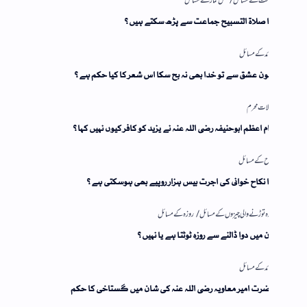
ا صلاۃ التسبیح جماعت سے پڑھ سکتے ہیں؟
ن عشق سے تو خدا بھی نہ بچ سکا اس شعر کا کیا حکم ہے؟
م اعظم ابوحنیفہ رضی اللہ عنہ نے یزید کو کافر کیوں نہیں کہا؟
 نکاح خوانی کی اجرت بیس ہزار روپیے بھی ہوسکتی ہے؟
 میں دوا ڈالنے سے روزہ ٹوٹتا ہے یا نہیں؟
رت امیر معاویہ رضی اللہ عنہ کی شان میں گستاخی کا حکم