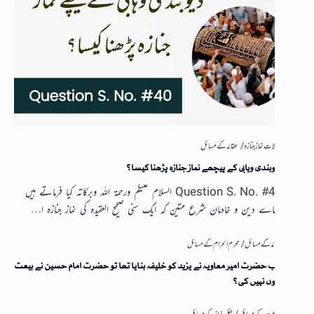
بندی وہابی کے پیچھے نماز جنازہ پڑھنا کیسا؟
Question S. No. #40 السلام علیکم ورحمۃ اللہ وبرکاتہ کیا فرماتے ہیں
اے دین و خادمان شرع متین کہ ایک سنی صحیح العقیدہ کی نماز جنازہ ا…
حضرت امیر معاویہ نے یزید کو خلیفہ بنایا تھا تو حضرت امام حسین نے بیعت
ں نہیں کی؟