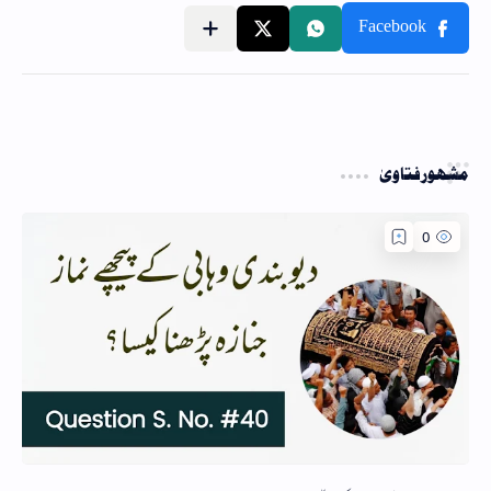
مشہور فتاویٰ