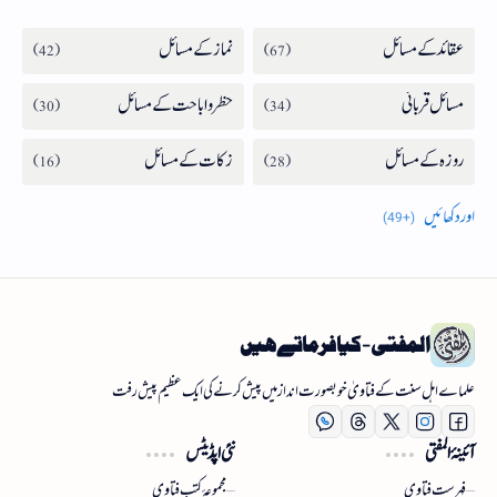
المفتی - کیا فرماتے ہیں
علماے اہل سنت کے فتاویٰ خوبصورت انداز میں پیش کرنے کی ایک عظیم پیش رفت
آئینۂ المفتی
نئی اپڈیٹس
فہرست فتاوی
مجموعۂ کتب فتاوی