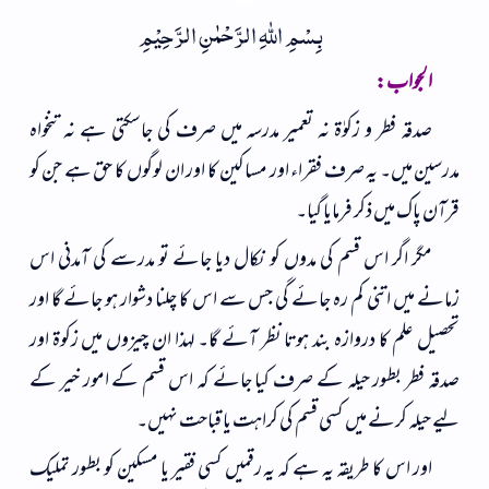
بِسْمِ اللهِ الرَّحْمٰنِ الرَّحِیْمِ
الجواب:
صدقہ فطر و زکوٰۃ نہ تعمیر مدرسہ میں صرف کی جاسکتی ہے نہ تنخواہ
مدرسین میں۔ یہ صرف فقراء اور مساکین کا اور ان لوگوں کا حق ہے جن کو
قرآن پاک میں ذکر فرمایا گیا۔
مگر اگر اس قسم کی مدوں کو نکال دیا جائے تو مدرسے کی آمدنی اس
زمانے میں اتنی کم رہ جائے گی جس سے اس کا چلنا دشوار ہو جائے گا اور
تحصیل علم کا دروازہ بند ہوتا نظر آئے گا۔ لہذا ان چیزوں میں زکوۃ اور
صدقہ فطر بطور حیلہ کے صرف کیا جائے کہ اس قسم کے امور خیر کے
لیے حیلہ کرنے میں کسی قسم کی کراہت یا قباحت نہیں۔
اور اس کا طریقہ یہ ہے کہ یہ رقمیں کسی فقیر یا مسکین کو بطور تملیک