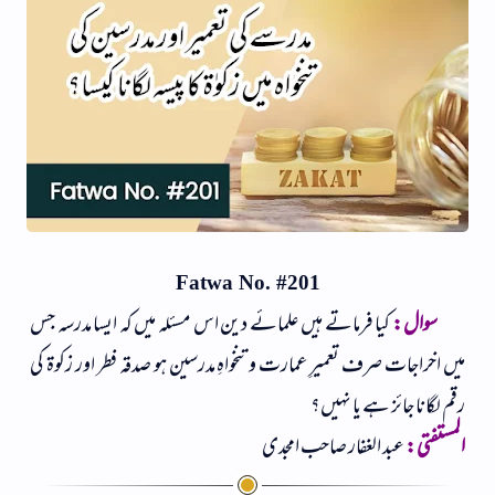
Fatwa No. #201
سوال:
کیا فرماتے ہیں علمائے دین اس مسئلہ میں کہ ایسا مدرسہ جس
میں اخراجات صرف تعمیرِ عمارت و تنخواہِ مدرسین ہو صدقہ فطر اور زکوۃ کی
رقم لگانا جائز ہے یا نہیں؟
المستفتی:
عبد الغفار صاحب امجدی