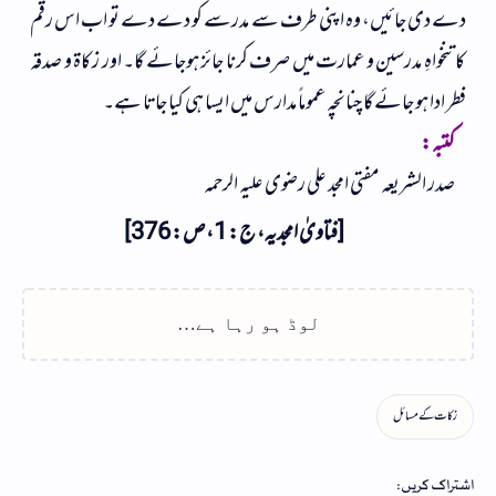
دے دی جائیں، وہ اپنی طرف سے مدرسے کو دے دے تو اب اس رقم
کا تنخواہِ مدرسین و عمارت میں صرف کرنا جائز ہوجائے گا۔ اور زکاۃ و صدقہ
فطر ادا ہو جائے گا چنانچہ عموماً مدارس میں ایسا ہی کیا جاتا ہے۔
کتبہ:
صدر الشریعہ مفتی امجد علی رضوی علیہ الرحمہ
[فتاویٰ امجدیہ، ج: 1، ص: 376]