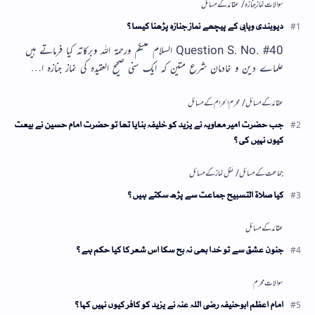
دیوبندی وہابی کے پیچھے نماز جنازہ پڑھنا کیسا؟
Question S. No. #40 السلام علیکم ورحمۃ اللہ وبرکاتہ کیا فرماتے ہیں
علماے دین و خادمان شرع متین کہ ایک سنی صحیح العقیدہ کی نماز جنازہ ا…
جب حضرت امیر معاویہ نے یزید کو خلیفہ بنایا تھا تو حضرت امام حسین نے بیعت
کیوں نہیں کی؟
کیا صلاۃ التسبیح جماعت سے پڑھ سکتے ہیں؟
جنون عشق سے تو خدا بھی نہ بچ سکا اس شعر کا کیا حکم ہے؟
امام اعظم ابوحنیفہ رضی اللہ عنہ نے یزید کو کافر کیوں نہیں کہا؟