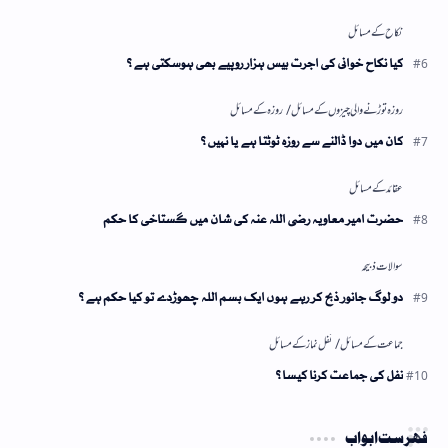
کیا نکاح خوانی کی اجرت بیس ہزار روپیے بھی ہوسکتی ہے؟
کان میں دوا ڈالنے سے روزہ ٹوٹتا ہے یا نہیں؟
حضرت امیر معاویہ رضی اللہ عنہ کی شان میں گستاخی کا حکم
دو لوگ جانور ذبح کر رہے ہوں ایک بسم اللہ چھوڑدے تو کیا حکم ہے؟
نفل کی جماعت کرنا کیسا؟
فہرست ابواب