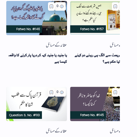
یعت سے الگ ہی رہنے دو کہنے
یا جنید یا جنید کہہ کر دریا پار کرنے کا واقعہ
کیا حکم ہے؟
کیسا ہے