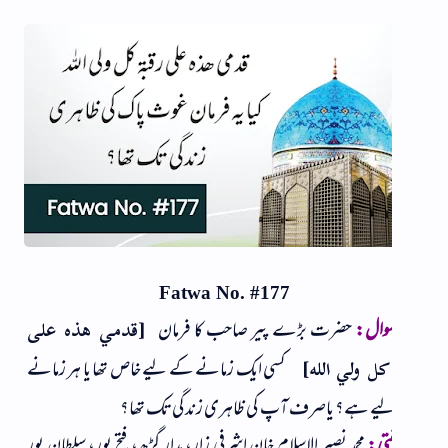
Fatwa No. #177
وال:
حضرت بڑے پیر صاحب کا فرمان
[قدمي هذه علی
کسی ایک زمانے کے لیے خاص تھا یا ہر زمانے
 کل ولي الله]
ے ہے؟ یاصرف آپ کی ظاہری زندگی تک تھا؟
فتی:
محمد نصیر الاسلام خان اشرفی زار، مدار گڑھ، فتح پور، سلطان پور