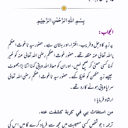
بِسْمِ اللهِ الرَّحْمٰنِ الرَّحِیْمِ
الجواب:
یہ زید کا دجل وفریب، افتراء اور بہتان ہے۔ حضور سید ناغوث اعظم
للہ تعالی عنہ مقلد تھے۔ حضور غوث اعظم رضی اللہ تعالی عنہ کو غیر
کہنا کسی معنی کر صحیح نہیں، اور ان کو معاذ اللہ وہابی کہنا اتنا بڑا جھوٹ
یسے زید مکھن کو غلیظ کہے۔ حضور سید ناغوث اعظم رضی اللہ تعالی
راپا وہابی ہونے کا رد تھے۔
ارشاد فرمایا:
من استغاث بي في كربة كشفت عنه.
ترجمہ: جو شخص کسی مصیبت میں مجھ سے فریاد کرے گا میں اس کی