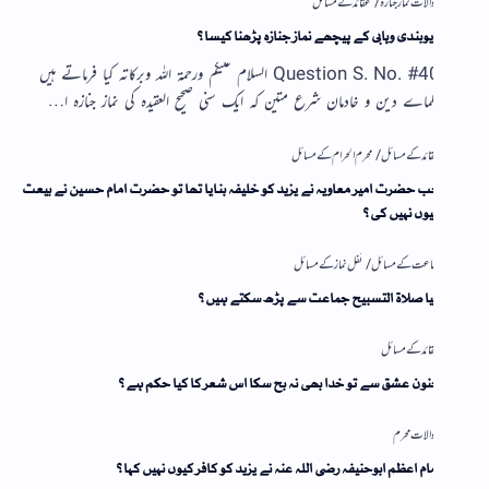
وبندی وہابی کے پیچھے نماز جنازہ پڑھنا کیسا؟
Question S. No. #40 السلام علیکم ورحمۃ اللہ وبرکاتہ کیا فرماتے ہیں
ماے دین و خادمان شرع متین کہ ایک سنی صحیح العقیدہ کی نماز جنازہ ا…
 حضرت امیر معاویہ نے یزید کو خلیفہ بنایا تھا تو حضرت امام حسین نے بیعت
وں نہیں کی؟
ا صلاۃ التسبیح جماعت سے پڑھ سکتے ہیں؟
ون عشق سے تو خدا بھی نہ بچ سکا اس شعر کا کیا حکم ہے؟
ام اعظم ابوحنیفہ رضی اللہ عنہ نے یزید کو کافر کیوں نہیں کہا؟