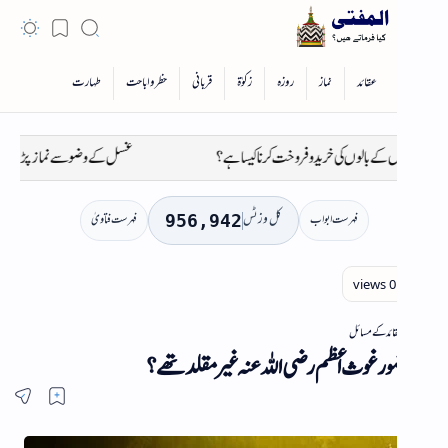
ں کی خرید و فروخت کرنا کیسا ہے؟
غسل کے وضو سے نماز پڑھ سکتے ہیں یا نہیں؟
کل وزٹس
فہرست ابواب
فہرست فتاویٰ
956,942
ائد کے مسائل
ضور غوث اعظم رضی اللہ عنہ غیر مقلد تھے؟