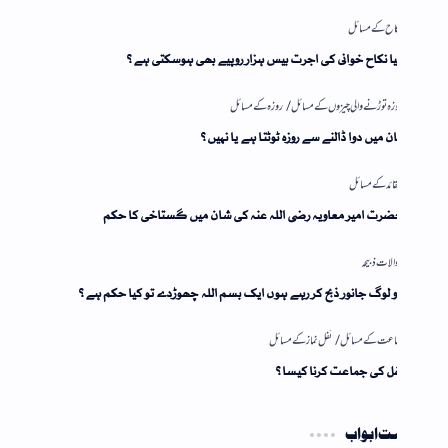
ا نکاح خوانی کی اجرت بیس ہزار روپیے بھی ہوسکتی ہے؟
ن میں دوا ڈالنے سے روزہ ٹوٹتا ہے یا نہیں؟
رت امیر معاویہ رضی اللہ عنہ کی شان میں گستاخی کا حکم
 لوگ جانور ذبح کر رہے ہوں ایک بسم اللہ چھوڑدے تو کیا حکم ہے؟
ل کی جماعت کرنا کیسا؟
 ابواب