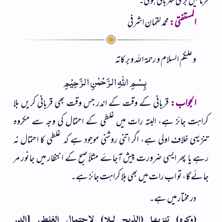
فرمائیں بڑی مہربانی ہوگی۔
المستفتی:
محمد لقمان اشرفی
وعلیکم السلام و رحمۃ اللہ وبرکاتہ
بِسْمِ اللهِ الرَّحْمٰنِ الرَّحِیْمِ
الجواب:
قربانی کے وقت کے اندر جس وقت بھی قربانی کریں بلا
کراہت جائز ہے، البتہ رات میں غلطی کے احتمال کی وجہ سے مکروہ
تنزیہی خلاف اولی ہے، اگر اتنی روشنی موجود ہے کہ غلطی کا احتمال نہ
رہے یا پھر ایسی ضرورت پیش آجاۓ مثلأ صبح کے انتظار میں جانور مر
جائے گا، تو اب رات میں بھی بلا کراہت جائز ہے۔
در مختار میں ہے۔
(وكره) تنزيها (الذبح ليلا) لاحتمال الغلط. [الدر