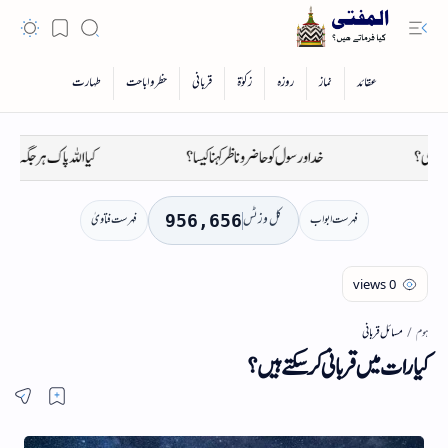
خدا و رسول کو حاضر و ناظر کہنا کیسا؟
کیا اللہ پاک ہر جگہ موجود ہے؟
کل وزٹس
فہرست ابواب
فہرست فتاویٰ
956,656
مسائل قربانی
ہوم
کیا رات میں قربانی کرسکتے ہیں؟