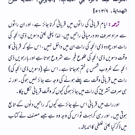
الْكَرَاهَةُ فَلِمَا ذَكَرَهُ فِي الْكِتَابِ. [البابرتي، العناية شرح
الهداية، ٥١٣/٩]
ترجمہ:
ایام قربانی کی راتوں میں قربانی کرنا جائز ہے، اور ان راتوں
سے مراد صرف دو درمیانی راتیں ہیں، لہٰذا پہلی یعنی دسویں ذی الحجہ کی
رات اور چودہ ذی الحجہ کی رات ان میں داخل نہیں، اس لیے کہ قربانی کا
وقت دسویں ذی الحجہ کی طلوع فجر سے شروع ہوتا ہے اور بارہویں ذی
الحجہ کے غروب شمس پر ختم ہوجاتا ہے۔ اس لیے (دسویں ذی الحجہ کی)
رات میں قربانی وقت سے پہلے ہونے کی وجہ سے جائز نہیں ہوگی۔ اور نہ
ہی صرف تشریق کی رات میں جائز ہوگی کیوں کہ وقت قربانی نکل چکا۔
اور رات میں قربانی اس لیے جائز ہے کیوں کہ راتیں دنوں کے تابع
ہوتی ہیں۔ اور رہی کراہت تو اس کی وجہ وہ ہے جسے مصنف نے کتاب
میں ذکر کیا یعنی غلطی کا اندیشہ۔