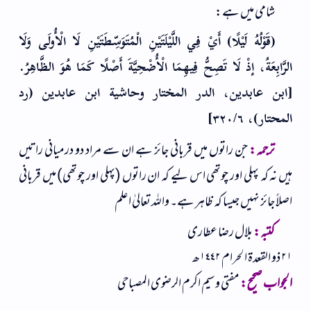
شامی میں ہے:
(قَوْلُهُ لَيْلًا) أَيْ فِي اللَّيْلَتَيْنِ الْمُتَوَسِّطَتَيْنِ لَا الْأُولَى وَلَا
الرَّابِعَةُ، إذْ لَا تَصِحُّ فِيهِمَا الْأُضْحِيَّةَ أَصْلًا كَمَا هُوَ الظَّاهِرُ.
[ابن عابدين، الدر المختار وحاشية ابن عابدين (رد
المحتار)، ٣٢٠/٦]
ترجمہ:
جن راتوں میں قربانی جائز ہے ان سے مراد دو درمیانی راتیں
ہیں نہ کہ پہلی اور چوتھی اس لیے کہ ان راتوں (پہلی اور چوتھی) میں قربانی
اصلاً جائز نہیں جیسا کہ ظاہر ہے۔ واللہ تعالیٰ اعلم
كتبه:
بلال رضا عطاری
٢١ ذو القعدۃ الحرام ١٤٤٢ھ
الجواب صحیح:
مفتی وسیم اکرم الرضوی المصباحی