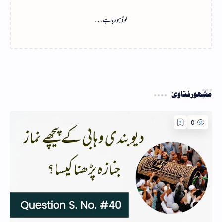
لوڈ ہو رہا ہے…
مشہور فتاویٰ