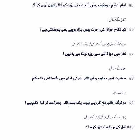
امام اعظم ابوحنیفہ رضی اللہ عنہ نے یزید کو کافر کیوں نہیں کہا؟
کیا نکاح خوانی کی اجرت بیس ہزار روپیے بھی ہوسکتی ہے؟
کان میں دوا ڈالنے سے روزہ ٹوٹتا ہے یا نہیں؟
حضرت امیر معاویہ رضی اللہ عنہ کی شان میں گستاخی کا حکم
دو لوگ جانور ذبح کر رہے ہوں ایک بسم اللہ چھوڑدے تو کیا حکم ہے؟
نفل کی جماعت کرنا کیسا؟