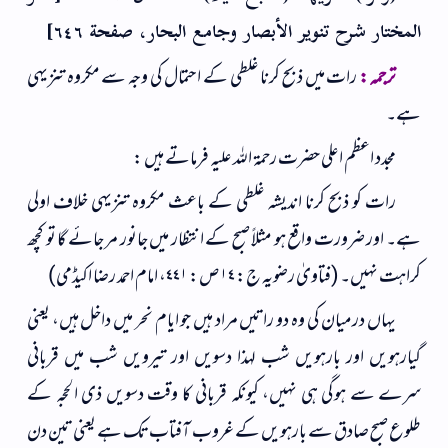
المختار شرح تنوير الأبصار وجامع البحار، صفحة ٦٤٦]
ترجمہ:
رات میں ذبح کرنا غلطی کے احتمال کی وجہ سے مکروہ تنزیہی
ہے۔
مجدد اعظم اعلی حضرت رحمة الله عليه فرماتے ہیں :
رات کو ذبح کرنا اندیشہ غلطی کے باعث مکروہ تنزیہی خلاف اولی
ہے۔ اور ضرورت واقع ہو مثلاً صبح کے انتظار میں جانور مر جائے گا تو کچھ
کراہت نہیں۔ (فتاویٰ رضویہ ج: ١٤ ص: ٤٤١، امام احمد رضا اکیڈمی)
یہاں درمیان کی وہ دو راتیں مراد ہیں جو ایام نحر میں داخل ہیں، یعنی
گیارہویں اور بارہویں شب لہذا دسویں اور تیرویں شب میں قربانی
سرے سے ہوگی ہی نہیں، کیونکہ قربانی کا وقت دسویں ذی الحجہ کے
طلوع صبح صادق سے بارہویں کے غروب آفتاب تک ہے یعنی تین دن