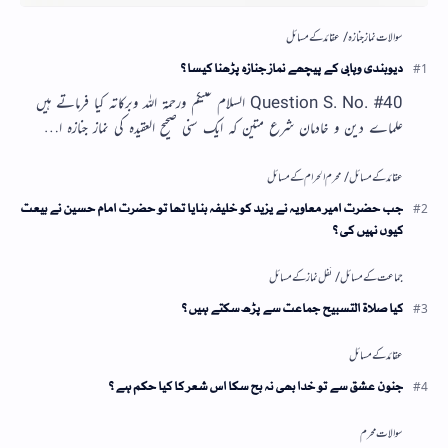
دیوبندی وہابی کے پیچھے نماز جنازہ پڑھنا کیسا؟
Question S. No. #40 السلام علیکم ورحمۃ اللہ وبرکاتہ کیا فرماتے ہیں
علماے دین و خادمان شرع متین کہ ایک سنی صحیح العقیدہ کی نماز جنازہ ا…
جب حضرت امیر معاویہ نے یزید کو خلیفہ بنایا تھا تو حضرت امام حسین نے بیعت
کیوں نہیں کی؟
کیا صلاۃ التسبیح جماعت سے پڑھ سکتے ہیں؟
جنون عشق سے تو خدا بھی نہ بچ سکا اس شعر کا کیا حکم ہے؟