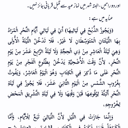
اور دو راتیں، البتہ شہر میں نماز عید سے قبل قربانی جائز نہیں۔
عنایہ میں ہے:
(وَيَجُوزُ الذَّبْحُ فِي لَيَالِيهَا) أَيْ فِي لَيَالِي أَيَّامِ النَّحْرِ الْمُرَادُ
بِهَا اللَّيْلَتَانِ الْمُتَوَسِّطَانِ لَا غَيْرُ، فَلَا تَدْخُلُ اللَّيْلَةُ الْأُولَى
وَهِيَ لَيْلَةُ الْعَاشِرِ مِنْ ذِي الْحِجَّةِ وَلَا لَيْلَةُ الرَّابِعَ عَشَرَ مِنْ يَوْمِ
النَّحْرِ، لِأَنَّ وَقْتَ الْأُضْحِيَّةِ يَدْخُلُ بِطُلُوعِ الْفَجْرِ مِنْ يَوْمِ
النَّحْرِ عَلَى مَا ذُكِرَ فِي الْكِتَابِ وَهُوَ الْيَوْمُ الْعَاشِرُ، وَيَفُوتُ
بِغُرُوبِ الشَّمْسِ مِنْ الْيَوْمِ الثَّانِيَ عَشَرَ، فَلَا يَجُوزُ فِي لَيْلَةِ
النَّحْرِ أَلْبَتَّةَ لِوُقُوعِهَا قَبْلَ وَقْتِهَا وَلَا فِي لَيْلَةِ التَّشْرِيقِ الْمَحْضِ
لِخُرُوجِهِ،
وَإِنَّمَا جَازَتْ فِي اللَّيْلِ لِأَنَّ اللَّيَالِيَ تَبَعٌ لِلْأَيَّامِ، وَأَمَّا