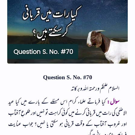
Question S. No. #70
السلام علیکم ورحمتہ اللہ وبرکاتہ
سوال:
کیا فرماتے علماء کرام اس مسئلے کے بارے میں کیا عید
الاضحٰی کی رات میں قربانی کرنے میں کوئی کراہت تو نہیں اور طلوعِ آفتاب
اور غروب آفتاب کے وقت قربانی ہو سکتی یا نہیں؟ جواب عنایت