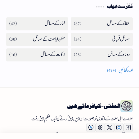
فہرست ابواب
المفتی - کیا فرماتے ہیں
علماے اہل سنت کے فتاویٰ خوبصورت انداز میں پیش کرنے کی ایک عظیم پیش رفت
آئینۂ المفتی
نئی اپڈیٹس