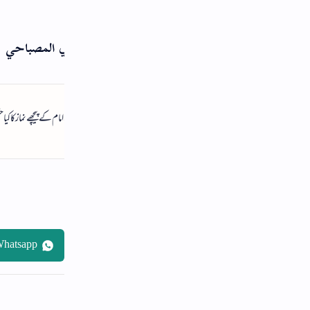
ي المصباحي