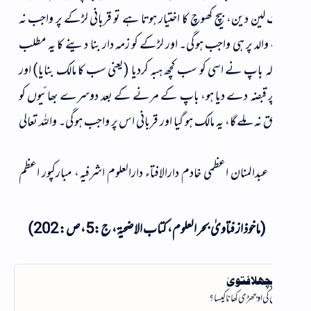
ین دین، بیچ کھوچ کا اختیار ہوتا ہے تو قربانی لڑکے پر واجب نہ
 والد پر ہی واجب ہوگی۔ اور لڑکے کو زمہ دار بنا دینے کا یہ مطلب
 باپ نے اسی کو سب کچھ ہبہ کردیا (یعنی سب کا مالک بنایا) اور
 قبضہ دے دیا ہو، باپ کے مرنے کے بعد دوسرے بھائیوں کو
ق نہ ملے گا، یہ مالک ہو گیا اور قربانی اس پر واجب ہوگی۔ واللہ تعالی
عبدالمنان اعظمی خادم دارالافتاء دارالعلوم اشرفیہ، مبارکپور اعظم
(ماخوذ از فتاویٰ بحر العلوم، كتاب الاضحية، ج:5، ص: 202)