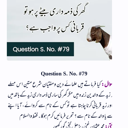
Question S. No. #79
وال:
کیا فرماتے ہیں علمائے دین ومفتیان شرع متین اس مسلے
 زید کے والدین زندہ ہیں مگر گھر کی ساری ذمہ داری زید کے ہاتھ میں
ر زید قربانی کرنا چاہتا ہے تو کس کے نام سے کروائے، آیا اپنے
 یا والد کے نام سے؟ تحریر فرمائیں کرم ہوگا۔ فقط والسلام
فتی:
محمد عثمان غنی، بڑھل گنج، گورکھپور