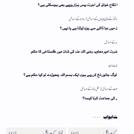
 نکاح خوانی کی اجرت بیس ہزار روپیے بھی ہوسکتی ہے؟
 میں دوا ڈالنے سے روزہ ٹوٹتا ہے یا نہیں؟
رت امیر معاویہ رضی اللہ عنہ کی شان میں گستاخی کا حکم
لوگ جانور ذبح کر رہے ہوں ایک بسم اللہ چھوڑدے تو کیا حکم ہے؟
ل کی جماعت کرنا کیسا؟
 ابواب