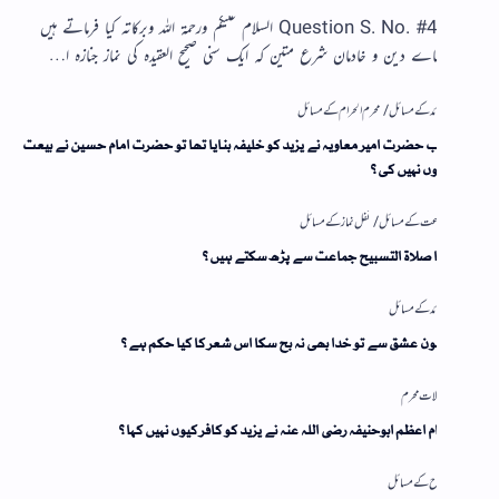
Question S. No. #40 السلام علیکم ورحمۃ اللہ وبرکاتہ کیا فرماتے ہیں
اے دین و خادمان شرع متین کہ ایک سنی صحیح العقیدہ کی نماز جنازہ ا…
حضرت امیر معاویہ نے یزید کو خلیفہ بنایا تھا تو حضرت امام حسین نے بیعت
ں نہیں کی؟
ا صلاۃ التسبیح جماعت سے پڑھ سکتے ہیں؟
ن عشق سے تو خدا بھی نہ بچ سکا اس شعر کا کیا حکم ہے؟
م اعظم ابوحنیفہ رضی اللہ عنہ نے یزید کو کافر کیوں نہیں کہا؟